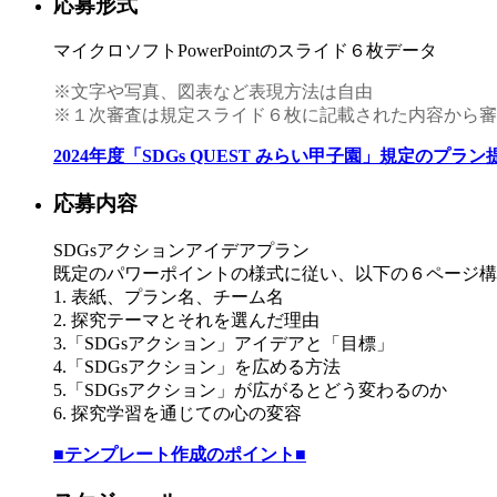
応募形式
マイクロソフトPowerPointのスライド６枚データ
※文字や写真、図表など表現方法は自由
※１次審査は規定スライド６枚に記載された内容から審
2024年度「SDGs QUEST みらい甲子園」規定のプラ
応募内容
SDGsアクションアイデアプラン
既定のパワーポイントの様式に従い、以下の６ページ構
1. 表紙、プラン名、チーム名
2. 探究テーマとそれを選んだ理由
3.「SDGsアクション」アイデアと「目標」
4.「SDGsアクション」を広める方法
5.「SDGsアクション」が広がるとどう変わるのか
6. 探究学習を通じての心の変容
■テンプレート作成のポイン
ト■