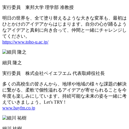
実行委員 東邦大学 理学部 准教授
明日の世界を、全て塗り替えるような大きな変革も、最初は
ひとかけのアイデアからはじまります。自分の心が踊るよう
なアイデアと真剣に向き合って、仲間と一緒にチャレンジし
てください。
https://www.toho-u.ac.jp/
細貝 隆之
実行委員 株式会社ベイエフエム 代表取締役社長
多くの高校生の皆さんから、地球や地域の様々な課題の解決
に繋がる、柔軟で個性溢れるアイデアが寄せられることを今
年度も楽しみにしています。持続可能な未来の姿を一緒に考
えていきましょう。Let’s TRY !
www.bayfm.co.jp
細川 祐樹