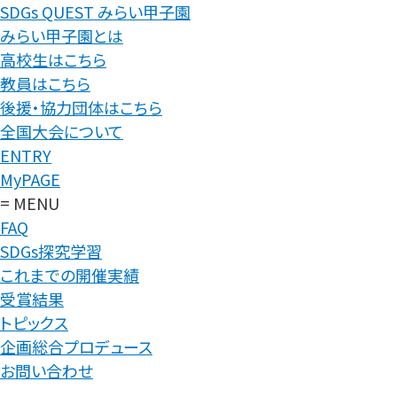
SDGs QUEST みらい甲子園
みらい甲子園とは
高校生はこちら
教員はこちら
後援・協力団体はこちら
全国大会について
ENTRY
MyPAGE
= MENU
FAQ
SDGs探究学習
これまでの開催実績
受賞結果
トピックス
企画総合プロデュース
お問い合わせ