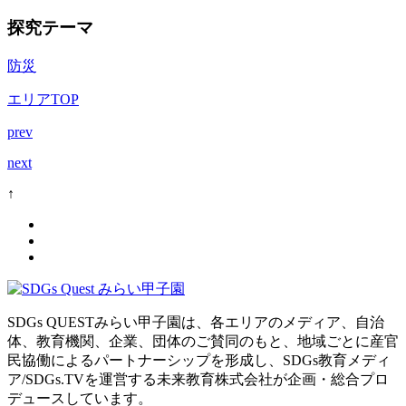
探究テーマ
防災
エリアTOP
prev
next
↑
SDGs QUESTみらい甲子園は、各エリアのメディア、自治
体、教育機関、企業、団体のご賛同のもと、地域ごとに産官
民協働によるパートナーシップを形成し、SDGs教育メディ
ア/SDGs.TVを運営する未来教育株式会社が企画・総合プロ
デュースしています。