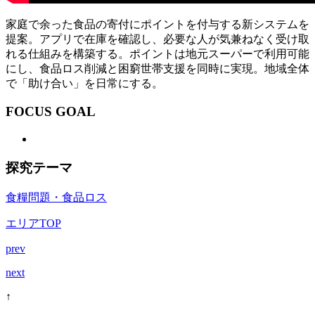
家庭で余った食品の寄付にポイントを付与する新システムを
提案。アプリで在庫を確認し、必要な人が気兼ねなく受け取
れる仕組みを構築する。ポイントは地元スーパーで利用可能
にし、食品ロス削減と困窮世帯支援を同時に実現。地域全体
で「助け合い」を日常にする。
FOCUS GOAL
探究テーマ
食糧問題・食品ロス
エリアTOP
prev
next
↑