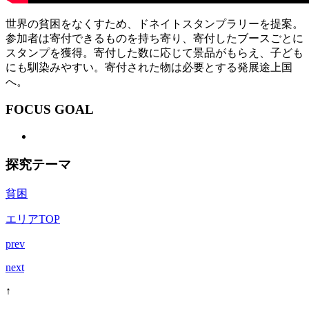
世界の貧困をなくすため、ドネイトスタンプラリーを提案。
参加者は寄付できるものを持ち寄り、寄付したブースごとに
スタンプを獲得。寄付した数に応じて景品がもらえ、子ども
にも馴染みやすい。寄付された物は必要とする発展途上国
へ。
FOCUS GOAL
探究テーマ
貧困
エリアTOP
prev
next
↑