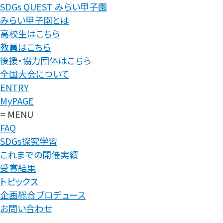
SDGs QUEST みらい甲子園
みらい甲子園とは
高校生はこちら
教員はこちら
後援・協力団体はこちら
全国大会について
ENTRY
MyPAGE
= MENU
FAQ
SDGs探究学習
これまでの開催実績
受賞結果
トピックス
企画総合プロデュース
お問い合わせ