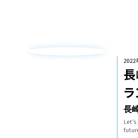
ホーム
過疎化が進む離島市区を活性化へ
→
20
長
ラ
長
Let's
futur