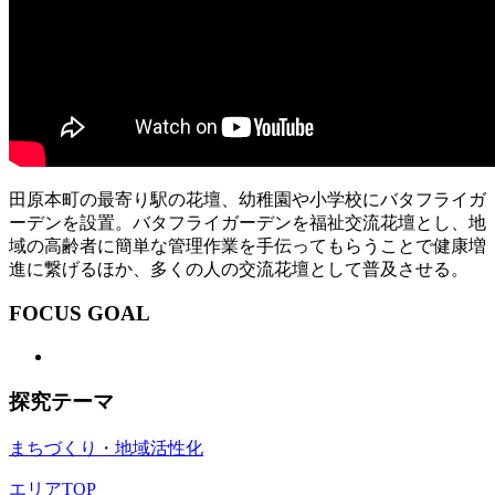
田原本町の最寄り駅の花壇、幼稚園や小学校にバタフライガ
ーデンを設置。バタフライガーデンを福祉交流花壇とし、地
域の高齢者に簡単な管理作業を手伝ってもらうことで健康増
進に繋げるほか、多くの人の交流花壇として普及させる。
FOCUS GOAL
探究テーマ
まちづくり・地域活性化
エリアTOP