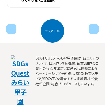
リサイクル・ゴミ問題
next
pr
エリアTOP
SDGs QUESTみらい甲子園は、各エリアの
メディア、自治体、教育機関、企業、団体のご
賛同のもと、地域ごとに産官民協働による
パートナーシップを形成し、SDGs教育メデ
ィア/SDGs.TVを運営する未来教育株式会
社が企画・総合プロデュースしています。