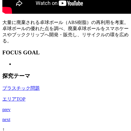
大量に廃棄される卓球ボール（ABS樹脂）の再利用を考案。
卓球ボールの優れた点を調べ、廃棄卓球ボールをスマホケー
スやブッククリップへ開発・販売し、リサイクルの環を広め
る。
FOCUS GOAL
探究テーマ
プラスチック問題
エリアTOP
prev
next
↑