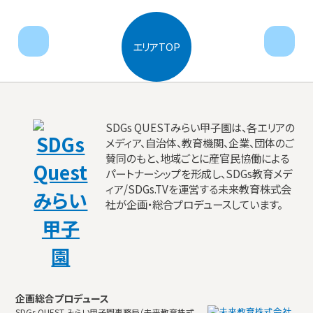
next
pr
エリアTOP
SDGs QUESTみらい甲子園は、各エリアの
メディア、自治体、教育機関、企業、団体のご
賛同のもと、地域ごとに産官民協働による
パートナーシップを形成し、SDGs教育メデ
ィア/SDGs.TVを運営する未来教育株式会
社が企画・総合プロデュースしています。
企画総合プロデュース
SDGs QUEST みらい甲子園事務局（未来教育株式