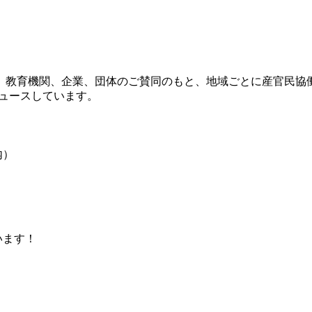
治体、教育機関、企業、団体のご賛同のもと、地域ごとに産官民協
デュースしています。
内）
います！