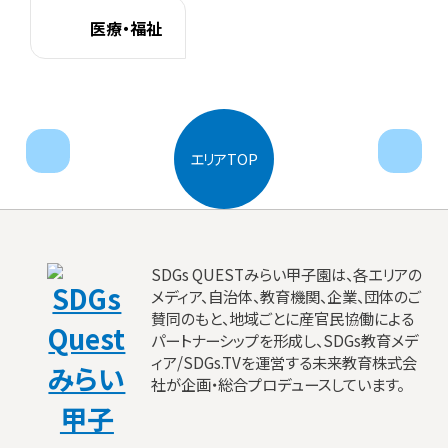
医療・福祉
next
pr
エリアTOP
SDGs QUESTみらい甲子園は、各エリアの
メディア、自治体、教育機関、企業、団体のご
賛同のもと、地域ごとに産官民協働による
パートナーシップを形成し、SDGs教育メデ
ィア/SDGs.TVを運営する未来教育株式会
社が企画・総合プロデュースしています。