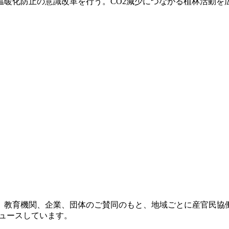
温暖化防止の意識改革を行う。CO2減少につながる植林活動を
。
治体、教育機関、企業、団体のご賛同のもと、地域ごとに産官民協
デュースしています。