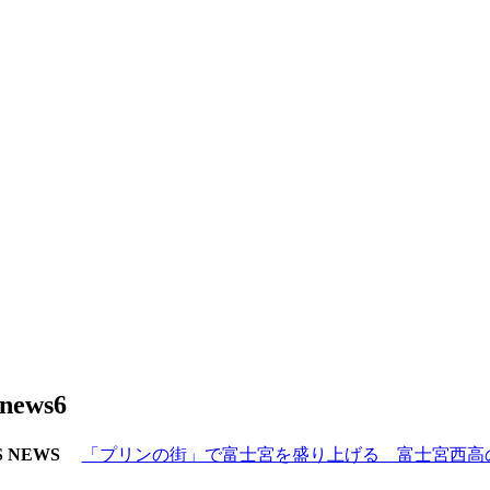
ews6
 NEWS
「プリンの街」で富士宮を盛り上げる 富士宮西高