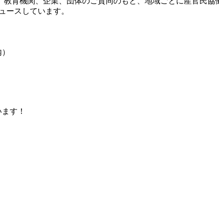
治体、教育機関、企業、団体のご賛同のもと、地域ごとに産官民協
デュースしています。
内）
います！