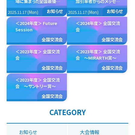
場に集まった全国最優秀
加引率者からのメッセー
チームの生徒から皆さん
ジ～
お知らせ
お知らせ
2025.11.17 (Mon)
2025.11.17 (Mon)
へのメッセージ～
＜2024年度＞ Future
＜2024年度＞ 全国交流
Session
会
全国交流会
全国交流会
2025.9.12 (Fri)
2025.9.12 (Fri)
＜2023年度＞ 全国交流
＜2023年度＞ 全国交流
会
会 〜MIRARTH賞〜
全国交流会
全国交流会
2025.9.12 (Fri)
2025.9.12 (Fri)
＜2023年度＞ 全国交流
会 〜サントリー賞〜
全国交流会
2025.9.12 (Fri)
CATEGORY
お知らせ
大会情報