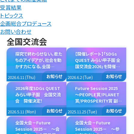
受賞結果
トピックス
企画総合プロデュース
お問い合わせ
全国交流会
探究で終わらせない。君た
【開催レポート】「SDGs
ちのアイデアが、社会を動
QUEST みらい甲子園 全
かす力になる。全国
国交流会2026」を開催し
11,499人の想いを背負っ
ました！
お知らせ
お知らせ
2026.6.11 (Thu)
2026.6.2 (Tue)
た代表25チームが東京に
大集結！
2026年度SDGs QUEST
Future Session 2025
みらい甲子園 全国交流
～PEOPLE賞/PLANET
会 開催決定！
賞/PROSPERITY賞 副賞
【横断幕】贈呈完了！～
お知らせ
お知らせ
2026.5.11 (Mon)
2025.11.25 (Tue)
全国大会－Future
全国大会－Future
Session 2025－ ～会
Session 2025－ ～参