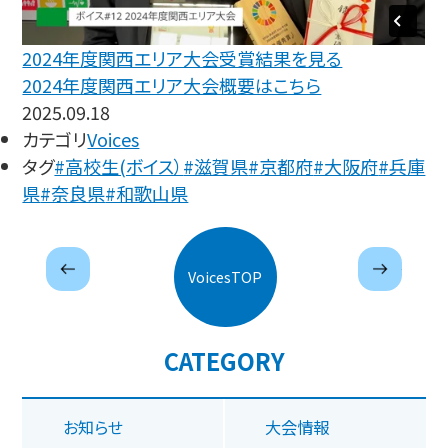
2024年度関西エリア大会受賞結果を見る
2024年度関西エリア大会概要はこちら
2025.09.18
カテゴリ
Voices
タグ
#高校生(ボイス）
#滋賀県
#京都府
#大阪府
#兵庫
県
#奈良県
#和歌山県
next
prev
VoicesTOP
CATEGORY
お知らせ
大会情報