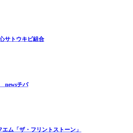
拓心サトウキビ組合
 newsチバ
イエフエム「ザ・フリントストーン」