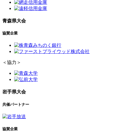
青森県大会
協賛企業
＜協力＞
岩手県大会
共催パートナー
協賛企業