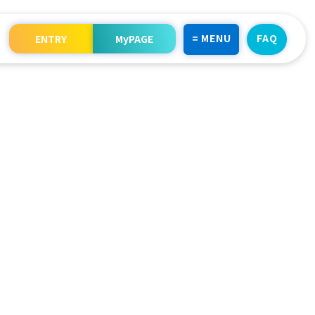
= MENU
FAQ
ENTRY
MyPAGE