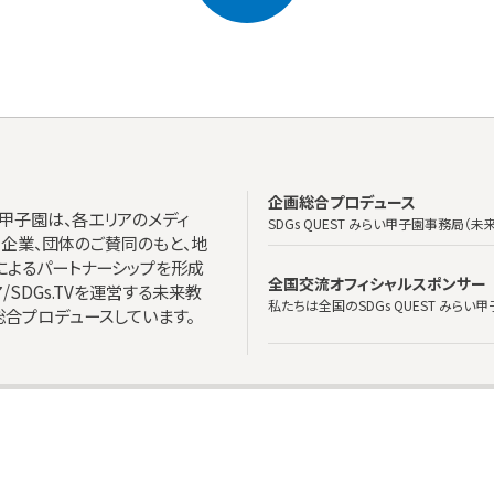
企画総合プロデュース
らい甲子園は、各エリアのメディ
SDGs QUEST みらい甲子園事務局（
、企業、団体のご賛同のもと、地
によるパートナーシップを形成
全国交流オフィシャルスポンサー
ア/SDGs.TVを運営する未来教
私たちは全国のSDGs QUEST みらい
合プロデュースしています。
取材ご希望の方はこちら
プライバシーポリシー
© SDGs Quest All rights reserved.