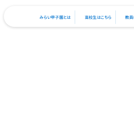
SDGs QUEST みらい甲子園
みらい甲子園とは
高校生はこちら
教員
ホーム
桜を再び輝かせる！間伐材の活用で持続
→