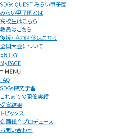
SDGs QUEST みらい甲子園
みらい甲子園とは
高校生はこちら
教員はこちら
後援・協力団体はこちら
全国大会について
ENTRY
MyPAGE
= MENU
FAQ
SDGs探究学習
これまでの開催実績
受賞結果
トピックス
企画総合プロデュース
お問い合わせ