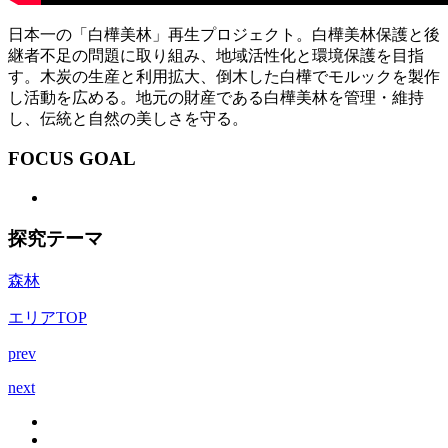
日本一の「白樺美林」再生プロジェクト。白樺美林保護と後
継者不足の問題に取り組み、地域活性化と環境保護を目指
す。木炭の生産と利用拡大、倒木した白樺でモルックを製作
し活動を広める。地元の財産である白樺美林を管理・維持
し、伝統と自然の美しさを守る。
FOCUS GOAL
探究テーマ
森林
エリアTOP
prev
next