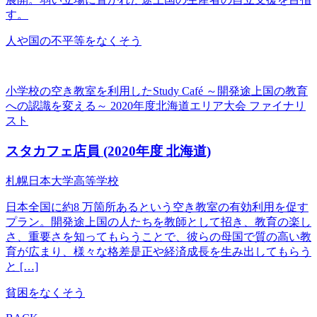
す。
人や国の不平等をなくそう
小学校の空き教室を利用したStudy Café ～開発途上国の教育
への認識を変える～
2020年度北海道エリア大会 ファイナリ
スト
スタカフェ店員
(2020年度 北海道)
札幌日本大学高等学校
日本全国に約8 万箇所あるという空き教室の有効利用を促す
プラン。開発途上国の人たちを教師として招き、教育の楽し
さ、重要さを知ってもらうことで、彼らの母国で質の高い教
育が広まり、様々な格差是正や経済成長を生み出してもらう
と […]
貧困をなくそう