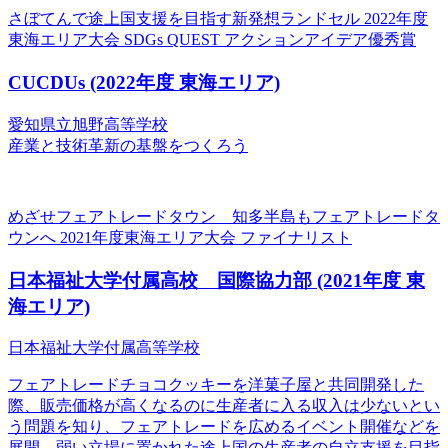
さぼてんで途上国支援を目指す新発想ランドセル
2022年度
東海エリア大会 SDGs QUEST アクションアイデア優秀賞
CUCDUs
(2022年度 東海エリア)
愛知県立旭野高等学校
産業と技術革新の基盤をつくろう
めざせフェアトレードタウン 知多半島もフェアトレードタ
ウンへ
2021年度東海エリア大会 ファイナリスト
日本福祉大学付属高校 国際協力部
(2021年度 東
海エリア)
日本福祉大学付属高等学校
フェアトレードチョコクッキーを洋菓子屋と共同開発した
際、販売価格が高くなるのに生産者に入る収入は少ないとい
う問題を知り、フェアトレードを広めるイベント開催などを
展開。弱い立場に置かれた途上国の生産者の自立支援を目指