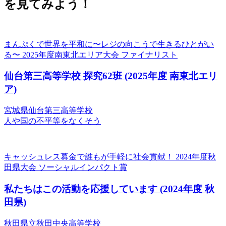
を見てみよう！
まんぷくで世界を平和に〜レジの向こうで生きるひとがい
る〜
2025年度南東北エリア大会 ファイナリスト
仙台第三高等学校 探究62班
(2025年度 南東北エリ
ア)
宮城県仙台第三高等学校
人や国の不平等をなくそう
キャッシュレス募金で誰もが手軽に社会貢献！
2024年度秋
田県大会 ソーシャルインパクト賞
私たちはこの活動を応援しています
(2024年度 秋
田県)
秋田県立秋田中央高等学校