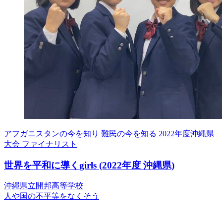
アフガニスタンの今を知り 難民の今を知る
2022年度沖縄県
大会 ファイナリスト
世界を平和に導くgirls
(2022年度 沖縄県)
沖縄県立開邦高等学校
人や国の不平等をなくそう