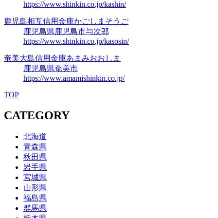
https://www.shinkin.co.jp/kashin/
鹿児島相互信用金庫
かごしまそうご
鹿児島県鹿児島市与次郎
https://www.shinkin.co.jp/kasosin/
奄美大島信用金庫
あまみおおしま
鹿児島県奄美市
https://www.amamishinkin.co.jp/
TOP
CATEGORY
北海道
青森県
秋田県
岩手県
宮城県
山形県
福島県
群馬県