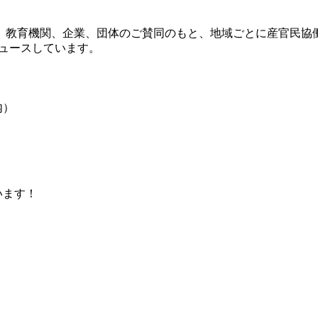
治体、教育機関、企業、団体のご賛同のもと、地域ごとに産官民協
デュースしています。
内）
います！