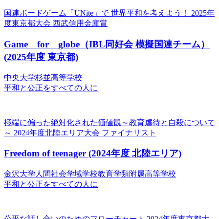
国連ボードゲーム「UNite」で 世界平和を考えよう！
2025年
度東京都大会 西武信用金庫賞
Game for globe（IBL同好会 模擬国連チーム）
(2025年度 東京都)
中央大学杉並高等学校
平和と公正をすべての人に
極端に偏った絶対化された価値観～教育虐待と自殺について
～
2024年度北陸エリア大会 ファイナリスト
Freedom of teenager
(2024年度 北陸エリア)
金沢大学人間社会学域学校教育学類附属高等学校
平和と公正をすべての人に
公平な話し合いのためのフローチャート
2024年度東京都大