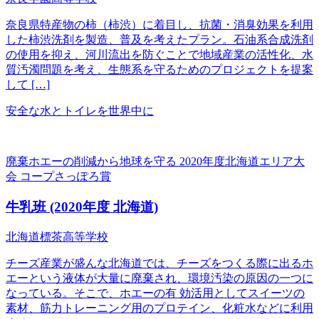
奈良県特産物の柿（柿渋）に着目し、抗菌・消臭効果を利用
した柿渋洗剤を製造、普及を考えたプラン。石油系合成洗剤
の使用を抑え、河川流出を防ぐことで地域産業の活性化、水
質汚濁問題を考え、生態系を守るためのプロジェクトを提案
して […]
安全な水とトイレを世界中に
廃棄ホエーの削減から地球を守る
2020年度北海道エリア大
会 コープさっぽろ賞
牛乳班
(2020年度 北海道)
北海道標茶高等学校
チーズ産業が盛んな北海道では、チーズをつくる際に出るホ
エーという液体が大量に廃棄され、環境汚染の原因の一つに
なっている。そこで、ホエーの有 効活用としてスイーツの
素材、筋力トレーニング用のプロテイン、化粧水などに利用