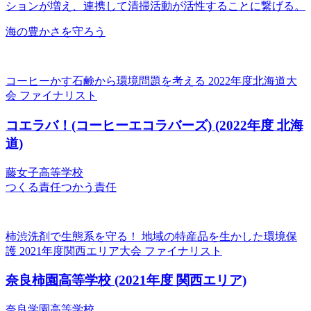
ションが増え、連携して清掃活動が活性することに繋げる。
海の豊かさを守ろう
コーヒーかす石鹸から環境問題を考える
2022年度北海道大
会 ファイナリスト
コエラバ！(コーヒーエコラバーズ)
(2022年度 北海
道)
藤女子高等学校
つくる責任つかう責任
柿渋洗剤で生態系を守る！ 地域の特産品を生かした環境保
護
2021年度関西エリア大会 ファイナリスト
奈良柿園高等学校
(2021年度 関西エリア)
奈良学園高等学校