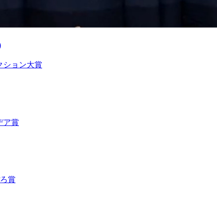
)
アクション大賞
デア賞
ぽろ賞