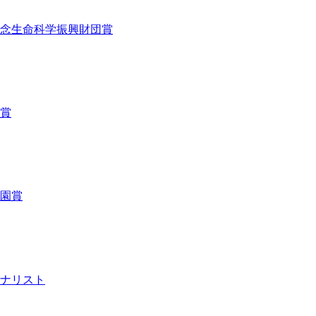
山記念生命科学振興財団賞
翔賞
学園賞
イナリスト