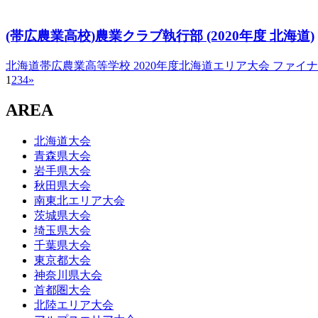
(帯広農業高校)農業クラブ執行部
(2020年度 北海道)
北海道帯広農業高等学校
2020年度北海道エリア大会 ファイ
1
2
3
4
»
AREA
北海道大会
青森県大会
岩手県大会
秋田県大会
南東北エリア大会
茨城県大会
埼玉県大会
千葉県大会
東京都大会
神奈川県大会
首都圏大会
北陸エリア大会