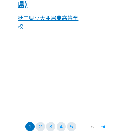
県)
秋田県立大曲農業高等学
校
陸の豊かさも守ろう
1
2
3
4
5
..
»
⇥